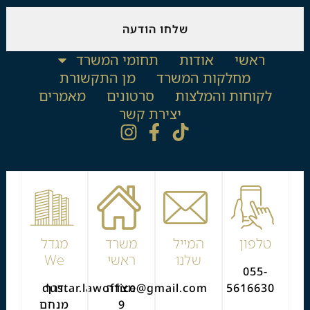
שלחו הודעה
ראשי
אודות
תחומי המשרד
מחלקות המשרד
מן התקשורת
לקוחות והמלצות
סרטונים
מאמרים
יצירת קשר
טלפון
המייל
משרד
מגדל
שלנו
ראשי
We
055-
5616630
מצדה
דרך
dustar.lawoffice@gmail.com
9
מנחם