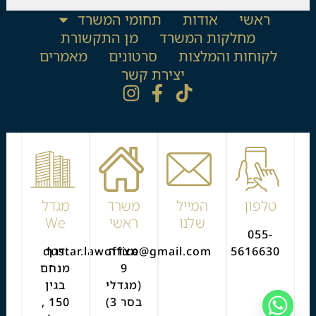
ראשי
אודות
תחומי המשרד
מחלקות המשרד
מן התקשורת
לקוחות והמלצות
סרטונים
מאמרים
יצירת קשר
טלפון
המייל
משרד
מגדל
שלנו
ראשי
We
055-
5616630
מצדה
דרך
dustar.lawoffice@gmail.com
9
מנחם
(מגדלי
בגין
בסר 3)
150 ,